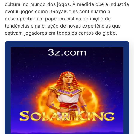
cultural no mundo dos jogos. À medida que a indústria
evolui, jogos como 3RoyalCoins continuarão a
desempenhar um papel crucial na definição de
tendências e na criação de novas experiências que
cativam jogadores em todos os cantos do globo.