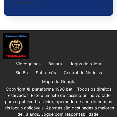
2026-04-16
Videogames
Bacará
Jogos de roleta
Sic Bo
Sobre nós
Central de Notícias
Mapa do Google
Copyright © plataforma 1998 bet - Todos os direitos
reservados. Este é um site de cassino online voltado
para o público brasileiro, operando de acordo com as
leis locais aplicáveis. Apostas são destinadas a maiores
de 18 anos. Jogue com responsabilidade.