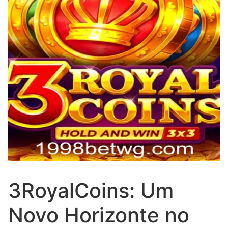
3RoyalCoins: Um
Novo Horizonte no