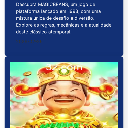
Descubra MAGICBEANS, um jogo de
plataforma lançado em 1998, com uma
mistura única de desafio e diversão.
Explore as regras, mecânicas e a atualidade
deste clássico atemporal.
2026-02-26