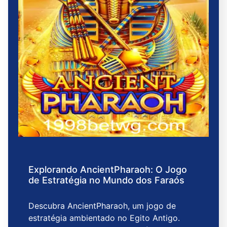
Explorando AncientPharaoh: O Jogo
de Estratégia no Mundo dos Faraós
Descubra AncientPharaoh, um jogo de
estratégia ambientado no Egito Antigo.