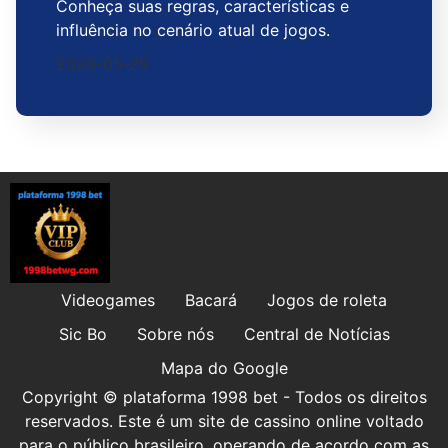
Conheça suas regras, características e
influência no cenário atual de jogos.
2026-05-29
Videogames
Bacará
Jogos de roleta
Sic Bo
Sobre nós
Central de Notícias
Mapa do Google
Copyright © plataforma 1998 bet - Todos os direitos
reservados. Este é um site de cassino online voltado
para o público brasileiro, operando de acordo com as