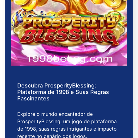
Descubra ProsperityBlessing:
Plataforma de 1998 e Suas Regras
Fascinantes
Explore o mundo encantador de
ProsperityBlessing, um jogo de plataforma
de 1998, suas regras intrigantes e impacto
recente no cenário dos jogos.