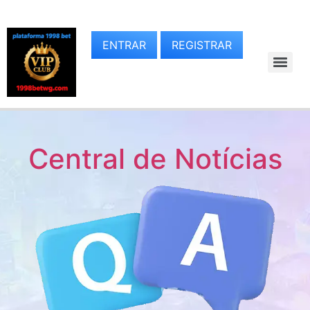
ENTRAR
REGISTRAR
Central de Notícias