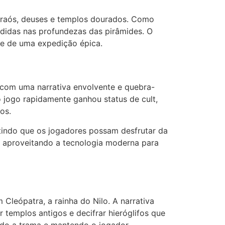
araós, deuses e templos dourados. Como
ndidas nas profundezas das pirâmides. O
te de uma expedição épica.
 com uma narrativa envolvente e quebra-
 jogo rapidamente ganhou status de cult,
os.
ntindo que os jogadores possam desfrutar da
e, aproveitando a tecnologia moderna para
leópatra, a rainha do Nilo. A narrativa
templos antigos e decifrar hieróglifos que