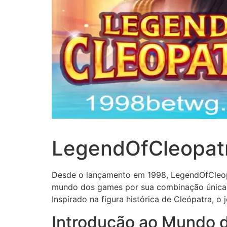
LegendOfCleopatr
Desde o lançamento em 1998, LegendOfCleopa
mundo dos games por sua combinação única d
Inspirado na figura histórica de Cleópatra, o
Introdução ao Mundo 