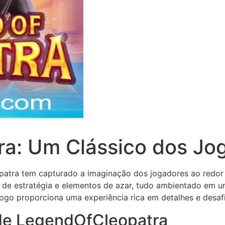
a: Um Clássico dos Jo
tra tem capturado a imaginação dos jogadores ao redor d
e estratégia e elementos de azar, tudo ambientado em um
 jogo proporciona uma experiência rica em detalhes e desaf
de LegendOfCleopatra