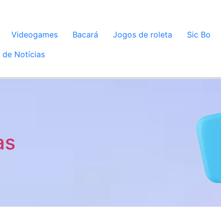
Videogames
Bacará
Jogos de roleta
Sic Bo
 de Notícias
as