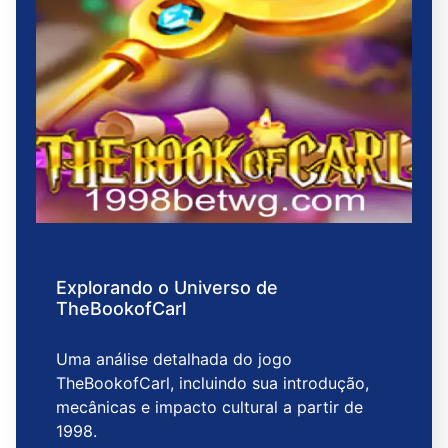
Explorando o Universo de
TheBookofCarl
Uma análise detalhada do jogo
TheBookofCarl, incluindo sua introdução,
mecânicas e impacto cultural a partir de
1998.