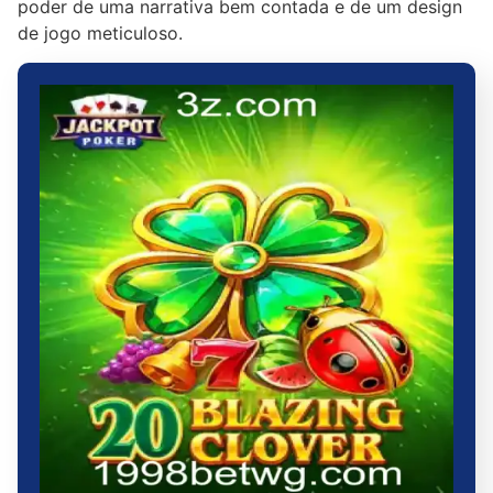
poder de uma narrativa bem contada e de um design
de jogo meticuloso.