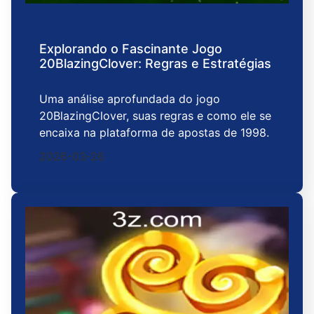
Explorando o Fascinante Jogo
20BlazingClover: Regras e Estratégias
Uma análise aprofundada do jogo
20BlazingClover, suas regras e como ele se
encaixa na plataforma de apostas de 1998.
2026-03-26