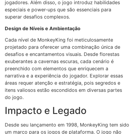
jogadores. Além disso, o jogo introduz habilidades
especiais e power-ups que são essenciais para
superar desafios complexos.
Design de Níveis e Ambientação
Cada nível de MonkeyKing foi meticulosamente
projetado para oferecer uma combinação única de
desafios e encantamentos visuais. Desde florestas
exuberantes a cavernas escuras, cada cenário é
preenchido com elementos que enriquecem a
narrativa e a experiência do jogador. Explorar essas
áreas requer atenção e estratégia, pois segredos e
itens valiosos estão escondidos em diversas partes
do jogo.
Impacto e Legado
Desde seu lançamento em 1998, MonkeyKing tem sido
um marco para os jogos de plataforma. O jogo não