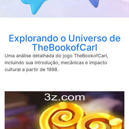
Explorando o Universo de
TheBookofCarl
Uma análise detalhada do jogo TheBookofCarl,
incluindo sua introdução, mecânicas e impacto
cultural a partir de 1998.