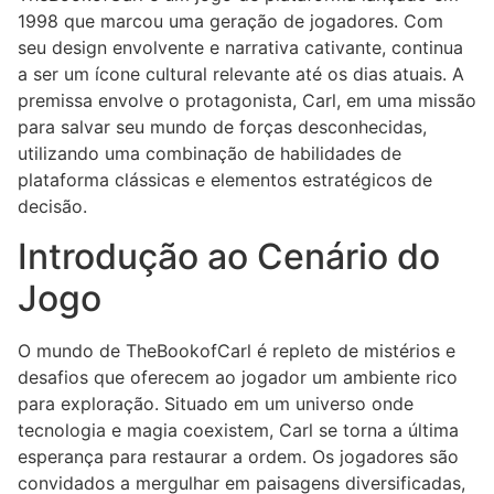
1998 que marcou uma geração de jogadores. Com
seu design envolvente e narrativa cativante, continua
a ser um ícone cultural relevante até os dias atuais. A
premissa envolve o protagonista, Carl, em uma missão
para salvar seu mundo de forças desconhecidas,
utilizando uma combinação de habilidades de
plataforma clássicas e elementos estratégicos de
decisão.
Introdução ao Cenário do
Jogo
O mundo de TheBookofCarl é repleto de mistérios e
desafios que oferecem ao jogador um ambiente rico
para exploração. Situado em um universo onde
tecnologia e magia coexistem, Carl se torna a última
esperança para restaurar a ordem. Os jogadores são
convidados a mergulhar em paisagens diversificadas,