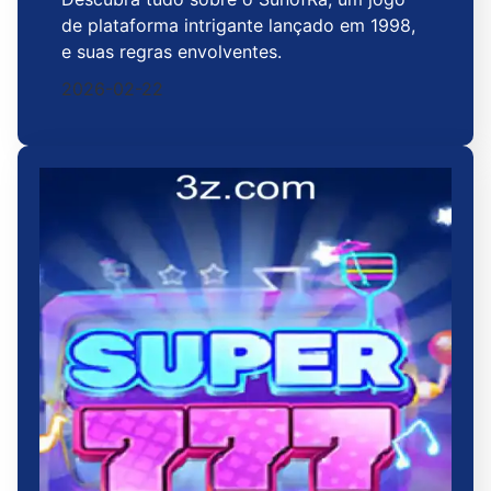
de plataforma intrigante lançado em 1998,
e suas regras envolventes.
2026-02-22