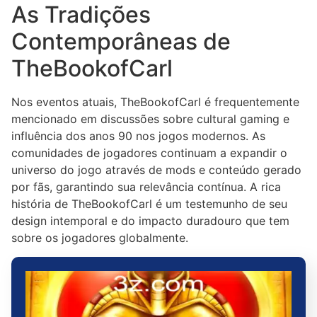
As Tradições
Contemporâneas de
TheBookofCarl
Nos eventos atuais, TheBookofCarl é frequentemente
mencionado em discussões sobre cultural gaming e
influência dos anos 90 nos jogos modernos. As
comunidades de jogadores continuam a expandir o
universo do jogo através de mods e conteúdo gerado
por fãs, garantindo sua relevância contínua. A rica
história de TheBookofCarl é um testemunho de seu
design intemporal e do impacto duradouro que tem
sobre os jogadores globalmente.