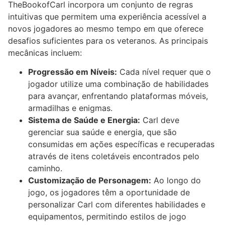
TheBookofCarl incorpora um conjunto de regras
intuitivas que permitem uma experiência acessível a
novos jogadores ao mesmo tempo em que oferece
desafios suficientes para os veteranos. As principais
mecânicas incluem:
Progressão em Níveis:
Cada nível requer que o
jogador utilize uma combinação de habilidades
para avançar, enfrentando plataformas móveis,
armadilhas e enigmas.
Sistema de Saúde e Energia:
Carl deve
gerenciar sua saúde e energia, que são
consumidas em ações específicas e recuperadas
através de itens coletáveis encontrados pelo
caminho.
Customização de Personagem:
Ao longo do
jogo, os jogadores têm a oportunidade de
personalizar Carl com diferentes habilidades e
equipamentos, permitindo estilos de jogo