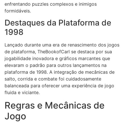
enfrentando puzzles complexos e inimigos
formidáveis.
Destaques da Plataforma de
1998
Lançado durante uma era de renascimento dos jogos
de plataforma, TheBookofCarl se destaca por sua
jogabilidade inovadora e gráficos marcantes que
elevaram o padrão para outros lançamentos na
plataforma de 1998. A integração de mecânicas de
salto, corrida e combate foi cuidadosamente
balanceada para oferecer uma experiência de jogo
fluida e viciante.
Regras e Mecânicas de
Jogo